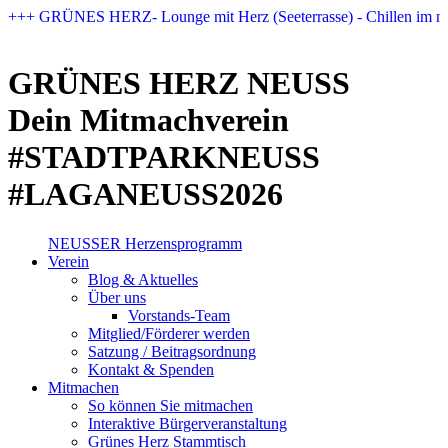
Zum
+++ GRÜNES HERZ- Lounge mit Herz (Seeterrasse) - Chillen im n
Inhalt
springen
GRÜNES HERZ NEUSS
Dein Mitmachverein
#STADTPARKNEUSS
#LAGANEUSS2026
NEUSSER Herzensprogramm​
Verein
Blog & Aktuelles
Über uns
Vorstands-Team
Mitglied/Förderer werden
Satzung / Beitragsordnung
Kontakt & Spenden
Mitmachen
So können Sie mitmachen
Interaktive Bürgerveranstaltung
Grünes Herz Stammtisch