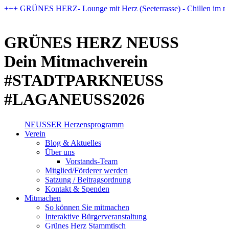
Zum
+++ GRÜNES HERZ- Lounge mit Herz (Seeterrasse) - Chillen im n
Inhalt
springen
GRÜNES HERZ NEUSS
Dein Mitmachverein
#STADTPARKNEUSS
#LAGANEUSS2026
NEUSSER Herzensprogramm​
Verein
Blog & Aktuelles
Über uns
Vorstands-Team
Mitglied/Förderer werden
Satzung / Beitragsordnung
Kontakt & Spenden
Mitmachen
So können Sie mitmachen
Interaktive Bürgerveranstaltung
Grünes Herz Stammtisch