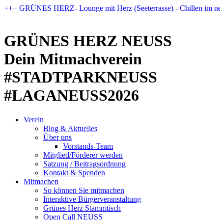
Zum
+++ GRÜNES HERZ- Lounge mit Herz (Seeterrasse) - Chillen im n
Inhalt
springen
GRÜNES HERZ NEUSS
Dein Mitmachverein
#STADTPARKNEUSS
#LAGANEUSS2026
Verein
Blog & Aktuelles
Über uns
Vorstands-Team
Mitglied/Förderer werden
Satzung / Beitragsordnung
Kontakt & Spenden
Mitmachen
So können Sie mitmachen
Interaktive Bürgerveranstaltung
Grünes Herz Stammtisch
Open Call NEUSS