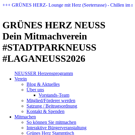
Zum
+++ GRÜNES HERZ- Lounge mit Herz (Seeterrasse) - Chillen im n
Inhalt
springen
GRÜNES HERZ NEUSS
Dein Mitmachverein
#STADTPARKNEUSS
#LAGANEUSS2026
NEUSSER Herzensprogramm​
Verein
Blog & Aktuelles
Über uns
Vorstands-Team
Mitglied/Förderer werden
Satzung / Beitragsordnung
Kontakt & Spenden
Mitmachen
So können Sie mitmachen
Interaktive Bürgerveranstaltung
Grünes Herz Stammtisch