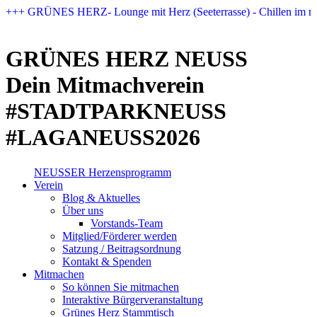
Zum
+++ GRÜNES HERZ- Lounge mit Herz (Seeterrasse) - Chillen im n
Inhalt
springen
GRÜNES HERZ NEUSS
Dein Mitmachverein
#STADTPARKNEUSS
#LAGANEUSS2026
NEUSSER Herzensprogramm​
Verein
Blog & Aktuelles
Über uns
Vorstands-Team
Mitglied/Förderer werden
Satzung / Beitragsordnung
Kontakt & Spenden
Mitmachen
So können Sie mitmachen
Interaktive Bürgerveranstaltung
Grünes Herz Stammtisch