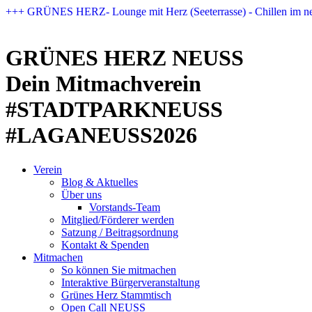
Zum
+++ GRÜNES HERZ- Lounge mit Herz (Seeterrasse) - Chillen im n
Inhalt
springen
GRÜNES HERZ NEUSS
Dein Mitmachverein
#STADTPARKNEUSS
#LAGANEUSS2026
Verein
Blog & Aktuelles
Über uns
Vorstands-Team
Mitglied/Förderer werden
Satzung / Beitragsordnung
Kontakt & Spenden
Mitmachen
So können Sie mitmachen
Interaktive Bürgerveranstaltung
Grünes Herz Stammtisch
Open Call NEUSS