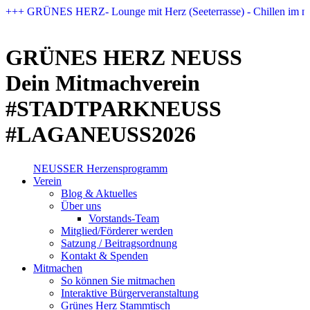
Zum
+++ GRÜNES HERZ- Lounge mit Herz (Seeterrasse) - Chillen im n
Inhalt
springen
GRÜNES HERZ NEUSS
Dein Mitmachverein
#STADTPARKNEUSS
#LAGANEUSS2026
NEUSSER Herzensprogramm​
Verein
Blog & Aktuelles
Über uns
Vorstands-Team
Mitglied/Förderer werden
Satzung / Beitragsordnung
Kontakt & Spenden
Mitmachen
So können Sie mitmachen
Interaktive Bürgerveranstaltung
Grünes Herz Stammtisch