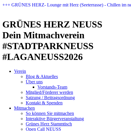
Zum
+++ GRÜNES HERZ- Lounge mit Herz (Seeterrasse) - Chillen im n
Inhalt
springen
GRÜNES HERZ NEUSS
Dein Mitmachverein
#STADTPARKNEUSS
#LAGANEUSS2026
Verein
Blog & Aktuelles
Über uns
Vorstands-Team
Mitglied/Förderer werden
Satzung / Beitragsordnung
Kontakt & Spenden
Mitmachen
So können Sie mitmachen
Interaktive Bürgerveranstaltung
Grünes Herz Stammtisch
Open Call NEUSS